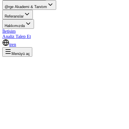
@rge Akademi & Tanıtım
Referanslar
Hakkımızda
İletişim
Analiz Talep Et
tr
en
Menüyü aç