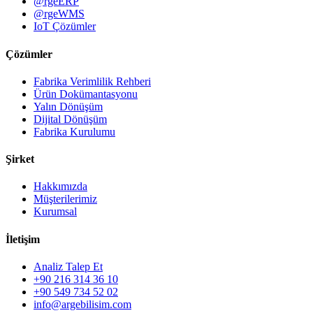
@rgeERP
@rgeWMS
IoT Çözümler
Çözümler
Fabrika Verimlilik Rehberi
Ürün Dokümantasyonu
Yalın Dönüşüm
Dijital Dönüşüm
Fabrika Kurulumu
Şirket
Hakkımızda
Müşterilerimiz
Kurumsal
İletişim
Analiz Talep Et
+90 216 314 36 10
+90 549 734 52 02
info@argebilisim.com