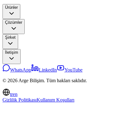
Ürünler
Çözümler
Şirket
İletişim
WhatsApp
LinkedIn
YouTube
© 2026 Arge Bilişim. Tüm hakları saklıdır.
tr
en
Gizlilik Politikası
Kullanım Koşulları