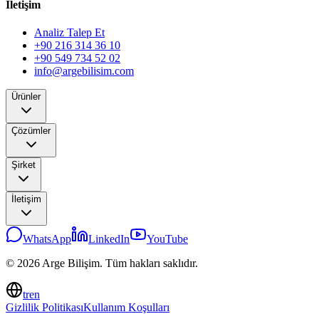
İletişim
Analiz Talep Et
+90 216 314 36 10
+90 549 734 52 02
info@argebilisim.com
Ürünler
Çözümler
Şirket
İletişim
WhatsApp
LinkedIn
YouTube
© 2026 Arge Bilişim. Tüm hakları saklıdır.
tr
en
Gizlilik Politikası
Kullanım Koşulları