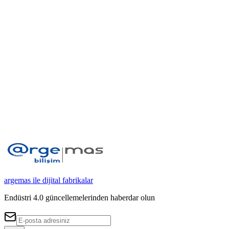
Neden WiFi Değil, RF?
915MHz RF mesh teknolojisi, metal yoğun ortamlarda kesintisiz iletiş
argemas ile dijital fabrikalar
Endüstri 4.0 güncellemelerinden haberdar olun