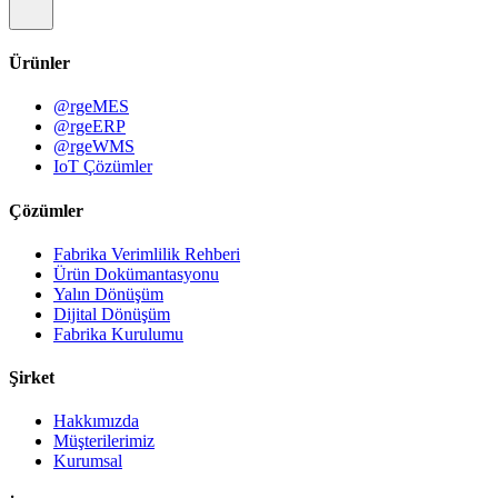
Ürünler
@rgeMES
@rgeERP
@rgeWMS
IoT Çözümler
Çözümler
Fabrika Verimlilik Rehberi
Ürün Dokümantasyonu
Yalın Dönüşüm
Dijital Dönüşüm
Fabrika Kurulumu
Şirket
Hakkımızda
Müşterilerimiz
Kurumsal