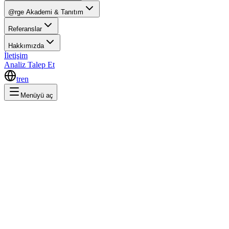
@rge Akademi & Tanıtım
Referanslar
Hakkımızda
İletişim
Analiz Talep Et
tr
en
Menüyü aç